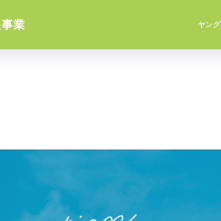
援事業
ヤング